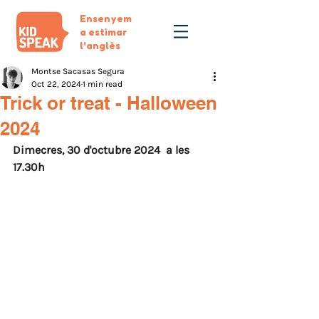
Ensenyem
a estimar
l'anglès
Montse Sacasas Segura
Oct 22, 2024
1 min read
Trick or treat - Halloween
2024
Dimecres, 30 d'octubre 2024  a les 
17.30h