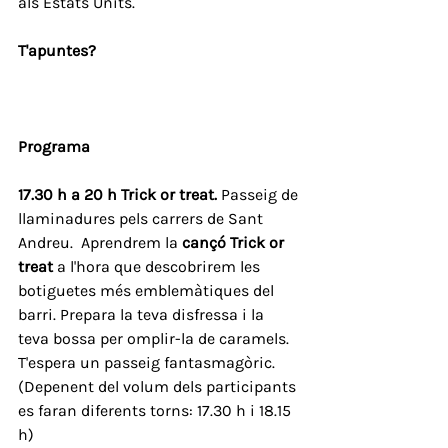
als Estats Units.
T'apuntes?
Programa
17.30 h a 20 h Trick or treat.
 Passeig de 
llaminadures pels carrers de Sant 
Andreu.  Aprendrem la
 cançó Trick or 
treat
 a l'hora que descobrirem les 
botiguetes més emblemàtiques del 
barri. Prepara la teva disfressa i la 
teva bossa per omplir-la de caramels.  
T'espera un passeig fantasmagòric.
(Depenent del volum dels participants 
es faran diferents torns: 17.30 h i 18.15 
h) 